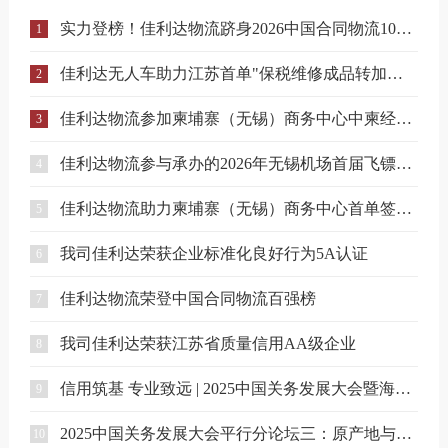
实力登榜！佳利达物流跻身2026中国合同物流100强
1
佳利达无人车助力江苏首单"保税维修成品转加工再出口"业务落地
2
佳利达物流参加柬埔寨（无锡）商务中心中柬经贸合作专题座谈会
3
佳利达物流参与承办的2026年无锡机场首届飞镖邀请赛圆满落幕
4
佳利达物流助力柬埔寨（无锡）商务中心首单签约落地
5
我司佳利达荣获企业标准化良好行为5A认证
6
佳利达物流荣登中国合同物流百强榜
7
我司佳利达荣获江苏省质量信用AA级企业
8
信用筑基 专业致远 | 2025中国关务发展大会暨海河关务节在津启幕
9
2025中国关务发展大会平行分论坛三：原产地与国际供应链筹划交流会
10