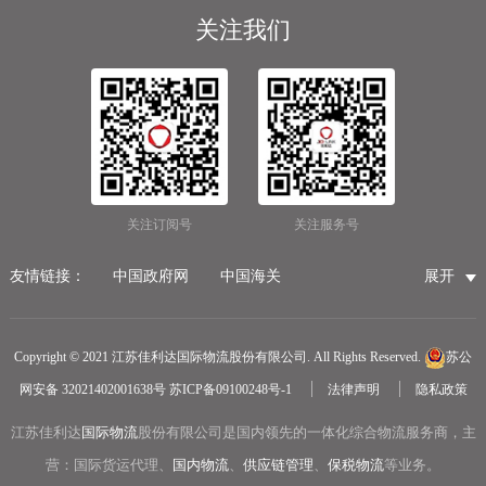
关注我们
关注订阅号
关注服务号
友情链接：
中国政府网
中国海关
展开
国家市场监督管理总局
国家税务总局
国际物流公司
无锡保税仓储物流
无锡海运代理
无锡仓储服务公司
Copyright © 2021 江苏佳利达国际物流股份有限公司. All Rights Reserved.
苏公
无锡航空货运
医疗器械第三方仓储
网安备 32021402001638号
苏ICP备09100248号-1
法律声明
隐私政策
冷链物流
无锡报关公司
国内货运物流
江苏佳利达
国际物流
中越物流专线
股份有限公司是国内领先的一体化综合物流服务商，主
中欧铁路货运
营：国际货运代理、
国内物流
、
供应链管理
、
保税物流
等业务。