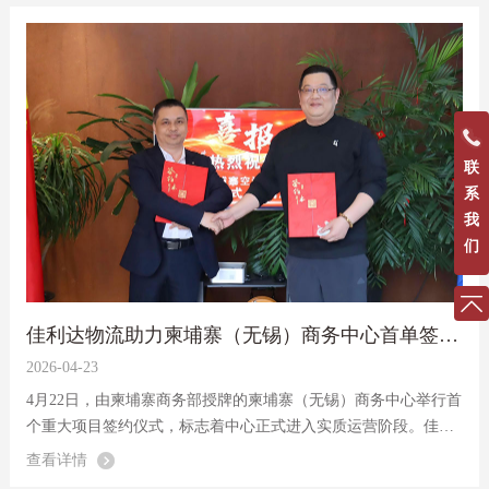
镖邀请赛成功...
联
系
我
们
佳利达物流助力柬埔寨（无锡）商务中心首单签约落地
2026-04-23
4月22日，由柬埔寨商务部授牌的柬埔寨（无锡）商务中心举行首
个重大项目签约仪式，标志着中心正式进入实质运营阶段。佳利
达物流作为核心运营方之一，全程参与并助力项目落地。
查看详情