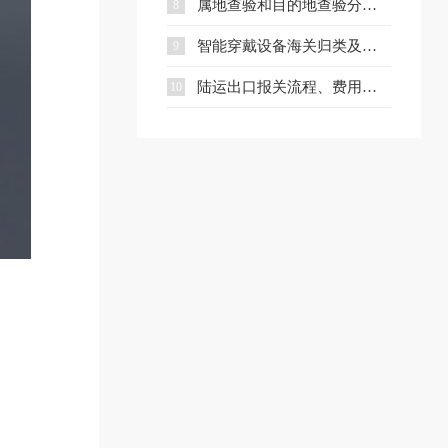
属地查验和目的地查验分别是什么？一文看懂两者区别
8
智能穿戴设备海关归类及出口合规指南
9
陆运出口报关流程、费用及核心文件全解析
10