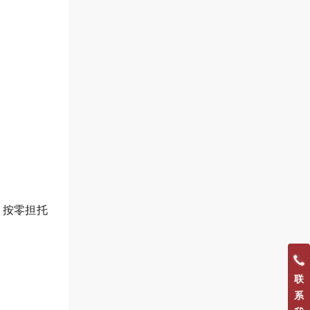
，按零担托
联
系