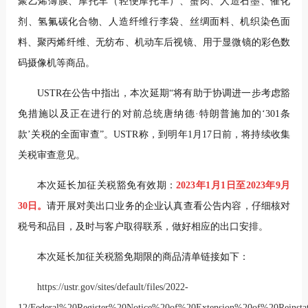
聚乙烯薄膜、摩托车（轻便摩托车）、蟹肉、人造石墨、催化
剂、氢氟碳化合物、人造纤维行李袋、丝绸面料、机织染色面
料、聚丙烯纤维、无纺布、机动车后视镜、用于显微镜的彩色数
码摄像机等商品。
USTR在公告中指出，本次延期“将有助于协调进一步考虑豁
免措施以及正在进行的对前总统唐纳德·特朗普施加的‘301条
款’关税的全面审查”。USTR称，到明年1月17日前，将持续收集
关税审查意见。
本次延长加征关税豁免有效期：
2023年1月1日至2023年9月
30日。
请开展对美出口业务的企业认真查看公告内容，仔细核对
税号和品目，及时与客户取得联系，做好相应的出口安排。
本次延长加征关税豁免期限的商品清单链接如下：
https://ustr.gov/sites/default/files/2022-
12/Federal%20Register%20Notice%20of%20Extension%20of%20Reinsta