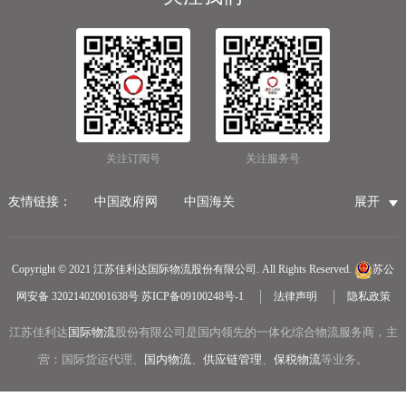
关注订阅号
关注服务号
友情链接：
中国政府网
中国海关
展开
国家市场监督管理总局
国家税务总局
国际物流公司
无锡保税仓储物流
无锡海运代理
无锡仓储服务公司
Copyright © 2021 江苏佳利达国际物流股份有限公司. All Rights Reserved.
苏公
无锡航空货运
医疗器械第三方仓储
网安备 32021402001638号
苏ICP备09100248号-1
法律声明
隐私政策
冷链物流
无锡报关公司
国内货运物流
江苏佳利达
国际物流
中越物流专线
股份有限公司是国内领先的一体化综合物流服务商，主
中欧铁路货运
营：国际货运代理、
国内物流
、
供应链管理
、
保税物流
等业务。