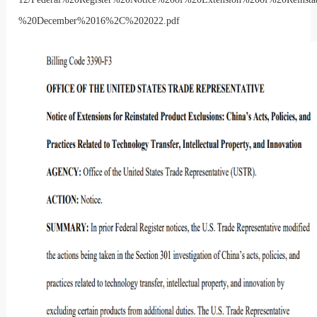
%20December%2016%2C%202022.pdf