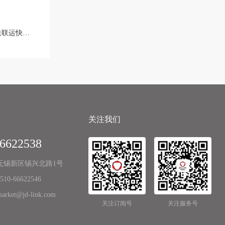
快线开通
关注我们
66622538
无锡新区锡兴北路1号
0-66622546
ket@jd-link.com
关注订阅号
关注服务号