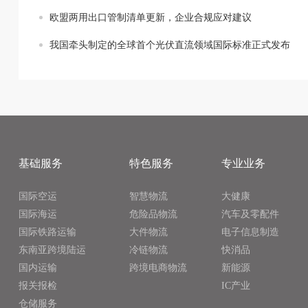
欧盟两用出口管制清单更新，企业合规应对建议
我国牵头制定的全球首个光伏直流领域国际标准正式发布
基础服务
特色服务
专业业务
国际空运
智慧物流
大健康
国际海运
危险品物流
汽车及零配件
国际铁路运输
大件物流
电子信息制造
东南亚跨境陆运
冷链物流
快消品
国内运输
跨境电商物流
新能源
报关报检
IC产业
仓储服务