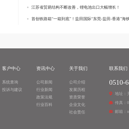
江苏省贸易结构不断改善，锂电池出口大幅增长！
首创铁路箱“一箱到底”！盐田国际“东莞-盐田-香港”海铁联运
客户中心
资讯中心
关于我们
联系我们
0510-
系统查询
公司新闻
公司介绍
投诉与建议
行业新闻
发展历程
地址：
政策法规
资质荣誉
传真：051
行业百科
企业文化
邮箱：mar
社会责任