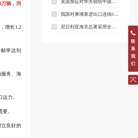
美国加征对华关税给中国出口企业的十大应对建议
8
.4万辆，同
我国对柬埔寨进出口连续6个季度保持增长
9
，增长1.2
尼日利亚海关总署采用全新统一清关系统
10
联
系
贡献率达到
我
们
融服务、海
口运力。
需要。
树立良好的