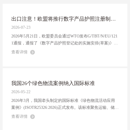
出口注意！欧盟将推行数字产品护照注册制度，合规门槛进一步提升！
2026-07-23
2026年5月21日，欧盟委员会通过WTO发布G/TBT/N/EU/121
1通报，通报了《数字产品护照登记处的实施安排(草案)》。
该法规正式发布后，将在欧盟全境直接适用，刚性约束所有
查看详情
对欧出口企业。中国作为欧盟重要贸易伙伴，其相关出口企
业将面临全面且直接的合规门槛。
我国26个绿色物流案例纳入国际标准
2026-05-22
2026年3月，我国牵头制定的国际标准《绿色物流活动应用
案例》(ISOTR25326:2026)正式发布。该标准聚焦运输、储
存、装卸、搬运、包装、流通加工、配送及信息处理等物流
查看详情
场景，从资源集约利用、低碳排放、资源循环利用、环境保
护和职业健康方面给出了来自15个国家、28个...