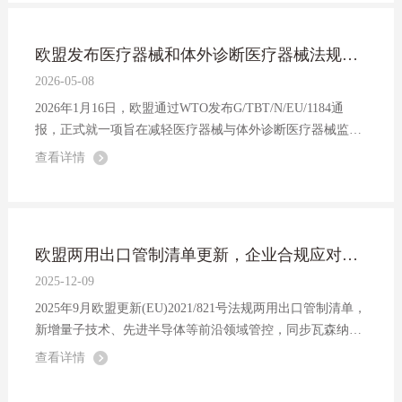
欧盟发布医疗器械和体外诊断医疗器械法规修订提案
2026-05-08
2026年1月16日，欧盟通过WTO发布G/TBT/N/EU/1184通
报，正式就一项旨在减轻医疗器械与体外诊断医疗器械监管
负担的重要法规修订提案征求意见。
查看详情
欧盟两用出口管制清单更新，企业合规应对建议
2025-12-09
2025年9月欧盟更新(EU)2021/821号法规两用出口管制清单，
新增量子技术、先进半导体等前沿领域管控，同步瓦森纳安
排等多边机制要求。本文解析清单更新背景、技术管控趋
查看详情
势，为中国跨境企业提供合规研判、自主研发、供应链风险
防控等实操建议，助力企业应对欧盟...