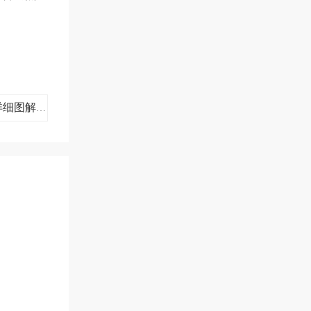
下一篇：进出口呼吸机及零部件报关归类要求（附详细图解）