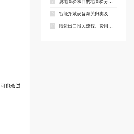
属地查验和目的地查验分别是什么？一文看懂两者区别
8
智能穿戴设备海关归类及出口合规指南
9
陆运出口报关流程、费用及核心文件全解析
10
中可能会过