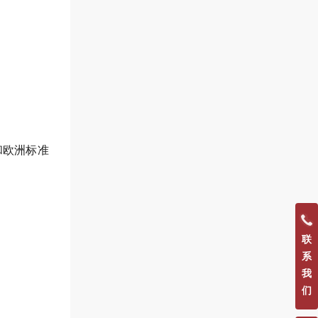
和欧洲标准
联
系
我
们