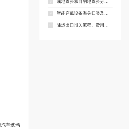
属地查验和目的地查验分别是什么？一文看懂两者区别
8
智能穿戴设备海关归类及出口合规指南
9
陆运出口报关流程、费用及核心文件全解析
10
着汽车玻璃