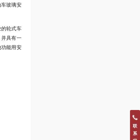
动车玻璃安
业的轮式车
，并具有一
他功能用安
联
系