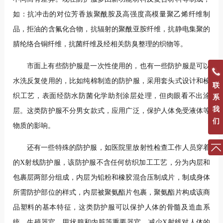
如：抗冲击的对位芳香族聚酰胺及高强度高模量聚乙烯纤维制
品，拒油的含氟化合物，抗辐射的聚酰亚胺纤维，抗静电集聚的
腈纶络合铜纤维，抗菌纤维及经相关防臭整理的织物等。
市面上有些防护服是一次性使用的，也有一些防护服是可以
水洗反复使用的，比如纯棉制造的防护服，采用套头式设计和梭
联
织工艺，表面经防水防菌化学助剂涂层处理，但肉眼看不出涂
系
我
层。这类防护服不分男女款式，应用广泛，保护人体免受液体等
们
物质的影响。
还有一些特殊的防护服，如医院里放射性检查工作人员穿着
的X射线防护服，该防护服不含任何纺织加工工艺，分为内层和
包裹层两部分组成，内层为铅粉和橡胶混合压制成片，制成身体
所需防护部位的样式，内层被聚氨酯片包裹，聚氨酯片构成该商
品塑料的基本特征，这类防护服可以保护人体的骨髓及造血系
统、生殖器官、甲状腺和内脏等重要器官，减少X射线对人体的