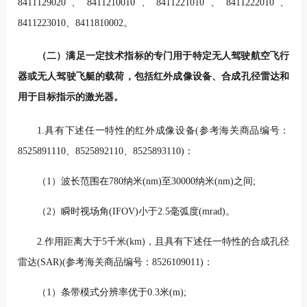
8411129020、8411210010、8411221010、8411222010、
8411223010、8411810002。
（二）满足一定技术指标的专门用于特定无人驾驶航空飞行
器或无人驾驶飞艇的载荷，包括红外成像设备、合成孔径雷达和
用于目标指示的激光器。
1.具有下述任一特性的红外成像设备(参考海关商品编号：
8525891110、8525892110、8525893110)：
（1）波长范围在780纳米(nm)至30000纳米(nm)之间;
（2）瞬时视场角(IFOV)小于2.5毫弧度(mrad)。
2.作用距离大于5千米(km)，且具有下述任一特性的合成孔径
雷达(SAR)(参考海关商品编号：8526109011)：
（1）条带模式分辨率优于0.3米(m);