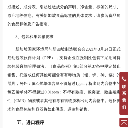
或描述、成分表、引起过敏成分的声明、净含量、标签的尺寸、
原产地等信息。有关新加坡食品标签的具体要求，请参阅食品局
的食品标签及广告指南。
3、包装和集装箱要求
新加坡国家环境局与新加坡制造联合会2021年3月24日正式
启动包装伙伴计划（PPP），支持企业在强制性包装下采用可持
续包装废物管理做法。《食品条例》第3部分第37条中规定禁止
销售、托运或任何其他可能含有有毒物质（铅、锑、砷、镉）的
器具，另外：氯乙烯单体含量不得超过1ppm；析出到内容物中的
联
氯乙烯单体不得超过0.01ppm；不得有致癌、致突变、致生殖毒
系
我
性（CMR）物质或者其他有毒有害物质析出到内容物中。违反要
们
求的食品包装和容器将禁止供应、运输和销售。
五、进口程序