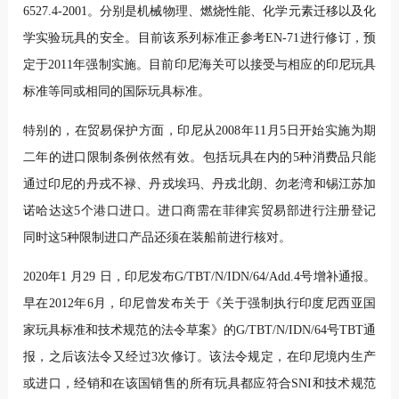
6527.4-2001。分别是机械物理、燃烧性能、化学元素迁移以及化
学实验玩具的安全。目前该系列标准正参考EN-71进行修订，预
定于2011年强制实施。目前印尼海关可以接受与相应的印尼玩具
标准等同或相同的国际玩具标准。
特别的，在贸易保护方面，印尼从2008年11月5日开始实施为期
二年的进口限制条例依然有效。包括玩具在内的5种消费品只能
通过印尼的丹戎不禄、丹戎埃玛、丹戎北朗、勿老湾和锡江苏加
诺哈达这5个港口进口。进口商需在菲律宾贸易部进行注册登记
同时这5种限制进口产品还须在装船前进行核对。
2020年1 月29 日，印尼发布G/TBT/N/IDN/64/Add.4号增补通报。
早在2012年6月，印尼曾发布关于《关于强制执行印度尼西亚国
家玩具标准和技术规范的法令草案》的G/TBT/N/IDN/64号TBT通
报，之后该法令又经过3次修订。该法令规定，在印尼境内生产
或进口，经销和在该国销售的所有玩具都应符合SNI和技术规范