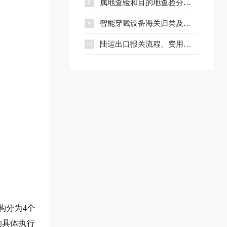
属地查验和目的地查验分别是什么？一文看懂两者区别
8
智能穿戴设备海关归类及出口合规指南
9
陆运出口报关流程、费用及核心文件全解析
10
构分为4个
的具体执行