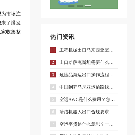
现为市场注
迎来了爆发
大家收集整
热门资讯
工程机械出口马来西亚需要什么手续和证件？
1
出口哈萨克斯坦需要什么认证？一文详解核心准入要求
2
危险品海运出口操作流程与注意事项全解析
3
中国到罗马尼亚运输路线详解与企业选择策略
4
空运AWC是什么费用？怎么收？和AWA有什么区别？
5
清洁机器人出口合规要求、流程与注意事项全解析
6
空运平货是什么意思？一文讲清计费规则及与重货、泡货的区别
7