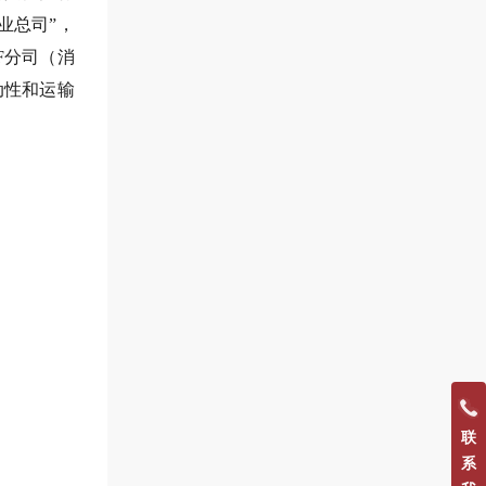
业总司”，
F分司（消
动性和运输
。
联
系