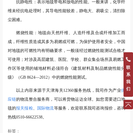
抗静电性：表示地毯带电和放电的性能。一般来讲，化学纤
维未经抗电处理时，其导电性能较差，静电大、易吸尘，清扫除
尘困难。
燃烧性能：地毯由天然纤维、人造纤维及合成纤维加工而
成，纤维性质造成其多为易燃或可燃，为保护使用者安全，中国
对地毯的可燃性均有明确要求，一般须经过燃烧性能测试合格才
可使用；对涉及高层建筑、医院、学校、群众集会场所及易燃工
联
作区等使用的铺地材料必须符合《建筑材料及制品燃烧性能分
系
级》（GB 8624—2012）中的燃烧性能测试。
我
们
以上内容来源于天津海关12360服务热线，我司作为产业
供
应链
的物流整合服务商，可以将货物运达全球。如您需要进口地
毯的
报关报检
、
国际物流
等服务，欢迎联系我司咨询报价，咨询
热线0510-66622538。
标签：