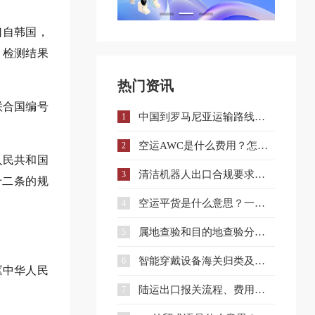
口自韩国，
，检测结果
热门资讯
联合国编号
中国到罗马尼亚运输路线详解与企业选择策略
1
空运AWC是什么费用？怎么收？和AWA有什么区别？
2
人民共和国
清洁机器人出口合规要求、流程与注意事项全解析
3
十二条的规
空运平货是什么意思？一文讲清计费规则及与重货、泡货的区别
4
属地查验和目的地查验分别是什么？一文看懂两者区别
5
智能穿戴设备海关归类及出口合规指南
6
《中华人民
陆运出口报关流程、费用及核心文件全解析
7