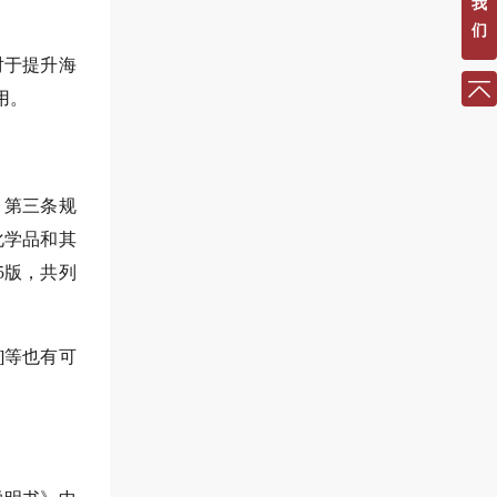
我
们
对于提升海
用。
）第三条规
化学品和其
5版，共列
]等也有可