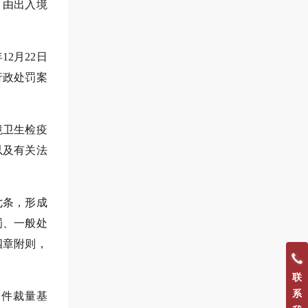
，由出入境
2月22日
行政处罚案
境卫生检疫
以及有关法
七条，形成
罚、一般处
四章附则，
联
系
案件裁量基