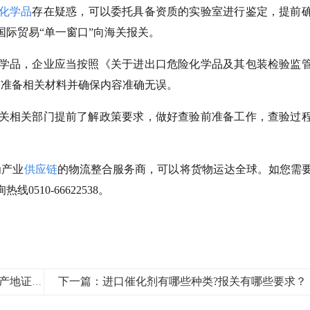
化学品
存在疑惑，可以委托具备资质的实验室进行鉴定，提前
际贸易“单一窗口”向海关报关。
学品，企业应当按照《关于进出口危险化学品及其包装检验监
提前准备相关材料并确保内容准确无误。
关相关部门提前了解政策要求，做好查验前准备工作，查验过
为产业
供应链
的物流整合服务商，可以将货物运达全球。如您需
510-66622538。
下一篇：进口催化剂有哪些种类?报关有哪些要求？
上一篇：中韩、中澳、中智、中秘、亚太贸易协定原产地证书填制指南