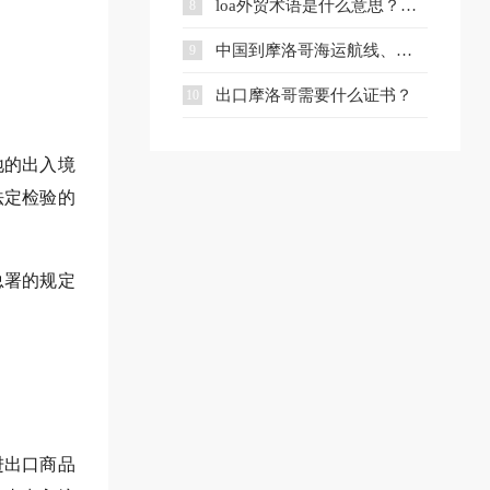
loa外贸术语是什么意思？一文读懂核心应用场景与避坑要点
8
中国到摩洛哥海运航线、费用、时效与注意事项
9
出口摩洛哥需要什么证书？
10
地的出入境
法定检验的
总署的规定
进出口商品