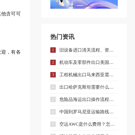
其他含可可
热门资讯
旧设备进口清关流程、资料、时间与避坑指南
1
欢迎，有各
机动车及零部件出口美国注意：DOT认证全流程与合规要点详解
2
工程机械出口马来西亚需要什么手续和证件？
3
出口哈萨克斯坦需要什么认证？一文详解核心准入要求
4
危险品海运出口操作流程与注意事项全解析
5
中国到罗马尼亚运输路线详解与企业选择策略
6
空运AWC是什么费用？怎么收？和AWA有什么区别？
7