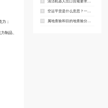
清洁机器人出口合规要求、流程与注意事项全解析
8
空运平货是什么意思？一文讲清计费规则及与重货、泡货的区别
9
属地查验和目的地查验分别是什么？一文看懂两者区别
10
克力；
克力制品、