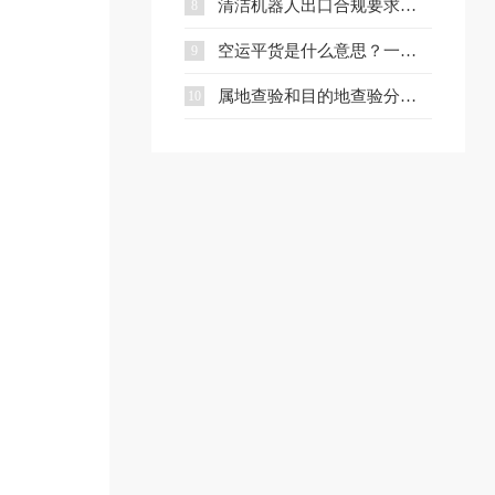
清洁机器人出口合规要求、流程与注意事项全解析
8
空运平货是什么意思？一文讲清计费规则及与重货、泡货的区别
9
属地查验和目的地查验分别是什么？一文看懂两者区别
10