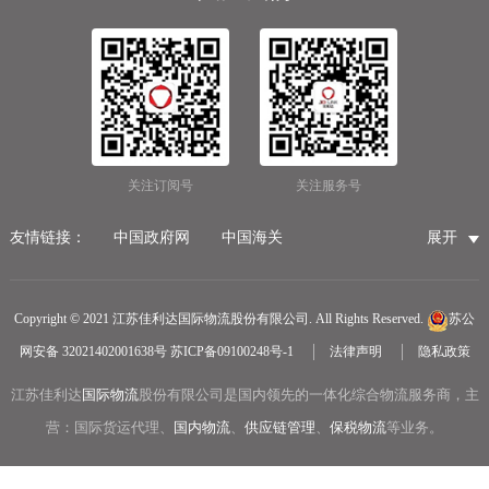
关注订阅号
关注服务号
友情链接：
中国政府网
中国海关
展开
国家市场监督管理总局
国家税务总局
国际物流公司
无锡保税仓储物流
无锡海运代理
无锡仓储服务公司
Copyright © 2021 江苏佳利达国际物流股份有限公司. All Rights Reserved.
苏公
无锡航空货运
医疗器械第三方仓储
网安备 32021402001638号
苏ICP备09100248号-1
法律声明
隐私政策
冷链物流
无锡报关公司
国内货运物流
江苏佳利达
国际物流
中越物流专线
股份有限公司是国内领先的一体化综合物流服务商，主
中欧铁路货运
营：国际货运代理、
国内物流
、
供应链管理
、
保税物流
等业务。