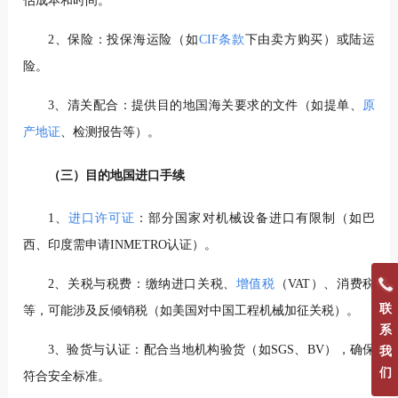
估成本和时间。
2、保险：投保海运险（如
CIF条款
下由卖方购买）或陆运
险。
3、清关配合：提供目的地国海关要求的文件（如提单、
原
产地证
、检测报告等）。
（三）目的地国进口手续
1、
进口许可证
：部分国家对机械设备进口有限制（如巴
西、印度需申请INMETRO认证）。
2、关税与税费：缴纳进口关税、
增值税
（VAT）、消费税
联
等，可能涉及反倾销税（如美国对中国工程机械加征关税）。
系
3、验货与认证：配合当地机构验货（如SGS、BV），确保
我
们
符合安全标准。