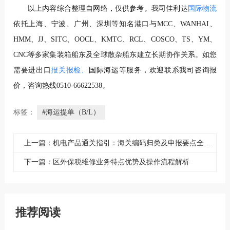
以上内容综合整理自网络，仅供参考。
我司佳利达
国际物流
依托上海、宁波、广州、深圳等知名港口与MCC、WANHAI、
HMM、JJ、SITC、OOCL、KMTC、RCL、COSCO、TS、YM、
CNC等多家集装箱船东及全球散杂船东建立长期协作关系。如您
需要进出口
报关报
检
、
国际
海运
等服务，欢迎联系我司咨询报
价，咨询热线0510-66622538。
标签：
#海运提单（B/L）
上一篇：机电产品通关指引：海关编码归类及申报要点全解析
下一篇：区外保税维修业务特点优势及操作流程解析
推荐阅读