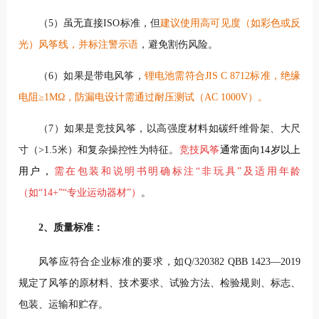
（5）虽无直接ISO标准，但
建议使用高可见度（如彩色或反
光）风筝线，并标注警示语
，避免割伤风险。
（6）如果是带电风筝，
锂电池需符合JIS C 8712标准，绝缘
电阻≥1MΩ，防漏电设计需通过耐压测试（AC 1000V）
。
（7）如果是竞技风筝，
以高强度材料如碳纤维骨架、大尺
寸（>1.5米）和复杂操控性为特征。
竞技风筝
通常面向14岁以上
用户，
需在包装和说明书明确标注“非玩具”及适用年龄
（如“14+”“专业运动器材”）
。
2、质量标准：
风筝应符合企业标准的要求，如Q/320382 QBB 1423—2019
规定了风筝的原材料、技术要求、试验方法、检验规则、标志、
包装、运输和贮存。