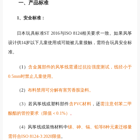
一、产品标准
1、安全标准：
日本玩具标准ST 2016与ISO 8124相关要求一致。如果风筝
设计供14岁以下儿童使用或可能被儿童接触，需符合玩具安全标
准。
（1）
含金属部件的风筝线需通过抗拉强度测试，线径小于
0.5mm时禁止儿童使用
。
（2）
布料禁用可分解有害芳香胺染料。
（3）若风筝线或塑料部件
含PVC材料
，还
需注意邻苯二甲
酸酯的管控要求（限值＜0.1%）
。
（4）风筝线或装饰材料中
锑、砷、镉、铅等8种元素迁移量
需符合ISO 8124-3:2020限值
。