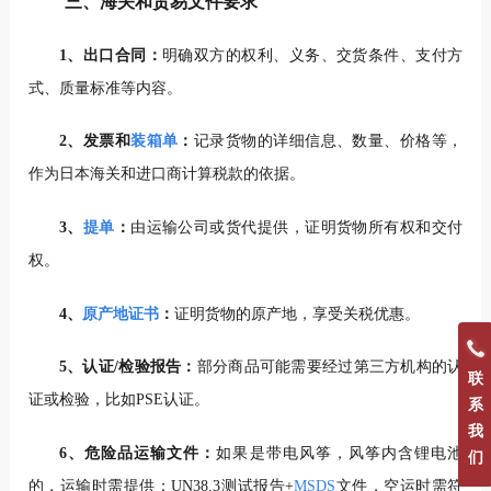
三、海关和贸易文件要求
1、出口合同：
明确双方的权利、义务、交货条件、支付方
式、质量标准等内容。
2、发票和
装箱单
：
记录货物的详细信息、数量、价格等，
作为日本海关和进口商计算税款的依据。
3、
提单
：
由运输公司或货代提供，证明货物所有权和交付
权。
4、
原产地证书
：
证明货物的原产地，享受关税优惠。
5、认证/检验报告：
部分商品可能需要经过第三方机构的认
联
证或检验，比如PSE认证。
系
我
6、危险品运输文件：
如果是带电风筝，风筝内含锂电池
们
的，运输时需提供：
UN38.3测试报告+
MSDS
文件，空运时需符