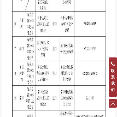
联
系
我
们