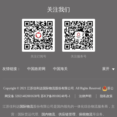
关注我们
关注订阅号
关注服务号
友情链接：
中国政府网
中国海关
展开
国家市场监督管理总局
国家税务总局
国际物流公司
无锡保税仓储物流
无锡海运代理
无锡仓储服务公司
Copyright © 2021 江苏佳利达国际物流股份有限公司. All Rights Reserved.
苏公
无锡航空货运
医疗器械第三方仓储
网安备 32021402001638号
苏ICP备09100248号-1
法律声明
隐私政策
冷链物流
无锡报关公司
国内货运物流
江苏佳利达
国际物流
中越物流专线
股份有限公司是国内领先的一体化综合物流服务商，主
中欧铁路货运
营：国际货运代理、
国内物流
、
供应链管理
、
保税物流
等业务。