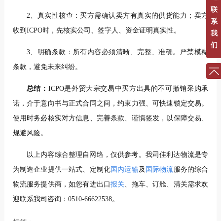
联
2、真实性核查：买方需确认卖方有真实的供货能力；卖方
系
收到ICPO时，先核实公司、签字人、资金证明真实性。
我
们
3、明确条款：所有内容必须清晰、完整、准确。严禁模糊
条款，避免未来纠纷。
总结：
ICPO是外贸大宗交易中买方出具的不可撤销采购承
诺，介于意向书与正式合同之间，约束力强、可快速锁定交易。
使用时务必核实对方信息、完善条款、谨慎签发，以保障交易、
规避风险。
以上内容综合整理自网络，仅供参考。我司佳利达物流
是专
为制造企业提供一站式、定制化
国内运输
及
国际物流
服务的综合
物流服务提供商，如您有进出口
报
关
、拖车、订舱、清关需求欢
迎联系我司咨询：0510-66622538。