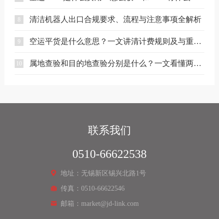
清洁机器人出口合规要求、流程与注意事项全解析
8
空运平货是什么意思？一文讲清计费规则及与重货、泡货的区别
9
属地查验和目的地查验分别是什么？一文看懂两者区别
10
联系我们
0510-66622538
地址：无锡新区锡兴北路1号
传真：0510-66622546
邮箱：market@jd-link.com