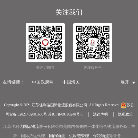
关注我们
关注订阅号
关注服务号
友情链接：
中国政府网
中国海关
展开
国家市场监督管理总局
国家税务总局
国际物流公司
无锡保税仓储物流
无锡海运代理
无锡仓储服务公司
Copyright © 2021 江苏佳利达国际物流股份有限公司. All Rights Reserved.
苏公
无锡航空货运
医疗器械第三方仓储
网安备 32021402001638号
苏ICP备09100248号-1
法律声明
隐私政策
冷链物流
无锡报关公司
国内货运物流
江苏佳利达
国际物流
中越物流专线
股份有限公司是国内领先的一体化综合物流服务商，主
中欧铁路货运
营：国际货运代理、
国内物流
、
供应链管理
、
保税物流
等业务。