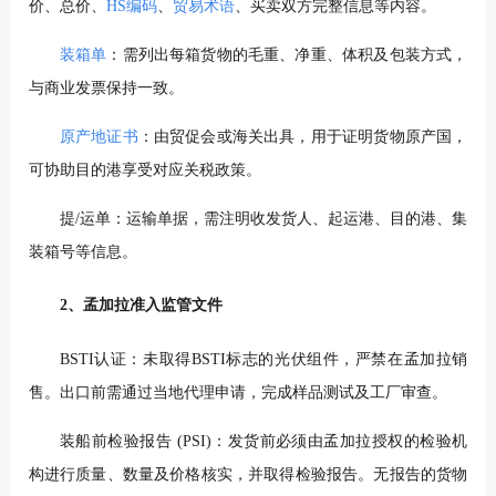
价、总价、
HS编码
、
贸易术语
、买卖双方完整信息等内容。
装箱单
：需列出每箱货物的毛重、净重、体积及包装方式，
与商业发票保持一致。
原产地证书
：由贸促会或海关出具，用于证明货物原产国，
可协助目的港享受对应关税政策。
提/运单：运输单据，需注明收发货人、起运港、目的港、集
装箱号等信息。
2、孟加拉准入监管文件
BSTI认证：未取得BSTI标志的光伏组件，严禁在孟加拉销
售。出口前需通过当地代理申请，完成样品测试及工厂审查。
装船前检验报告 (PSI)：发货前必须由孟加拉授权的检验机
构进行质量、数量及价格核实，并取得检验报告。无报告的货物