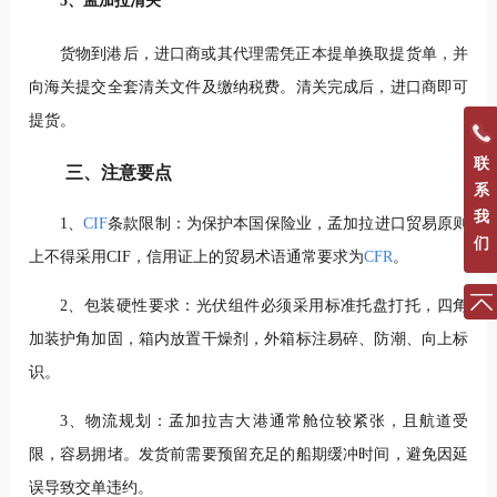
5、孟加拉清关
货物到港后，进口商或其代理需凭正本提单换取提货单，并
向海关提交全套清关文件及缴纳税费。清关完成后，进口商即可
提货。
联
三、注意要点
系
我
1、
CIF
条款限制：为保护本国保险业，孟加拉进口贸易原则
们
上不得采用CIF，信用证上的贸易术语通常要求为
CFR
。
2、包装硬性要求：光伏组件必须采用标准托盘打托，四角
加装护角加固，箱内放置干燥剂，外箱标注易碎、防潮、向上标
识。
3、物流规划：孟加拉吉大港通常舱位较紧张，且航道受
限，容易拥堵。发货前需要预留充足的船期缓冲时间，避免因延
误导致交单违约。