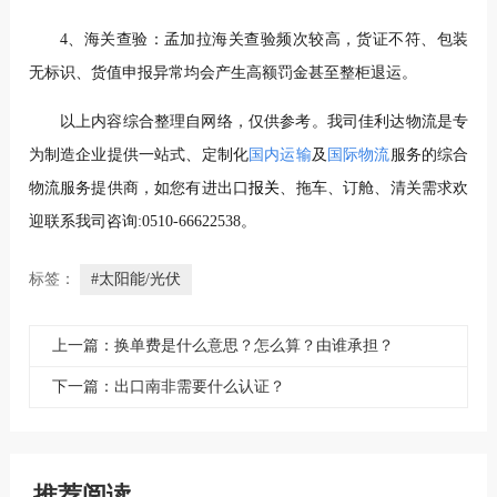
4、海关查验：孟加拉海关查验频次较高，货证不符、包装
无标识、货值申报异常均会产生高额罚金甚至整柜退运。
以上内容综合整理自网络，仅供参考。我司佳利达物流是专
为制造企业提供一站式、定制化
国内运输
及
国际物流
服务的综合
物流服务提供商，如您有进出口
报
关
、拖车、订舱、清关需求欢
迎联系我司咨询:0510-66622538。
标签：
#太阳能/光伏
上一篇：换单费是什么意思？怎么算？由谁承担？
下一篇：出口南非需要什么认证？
推荐阅读