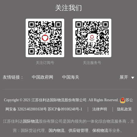
关注我们
关注订阅号
关注服务号
友情链接：
中国政府网
中国海关
展开
国家市场监督管理总局
国家税务总局
国际物流公司
无锡保税仓储物流
无锡海运代理
无锡仓储服务公司
Copyright © 2021 江苏佳利达国际物流股份有限公司. All Rights Reserved.
苏公
无锡航空货运
医疗器械第三方仓储
网安备 32021402001638号
苏ICP备09100248号-1
法律声明
隐私政策
冷链物流
无锡报关公司
国内货运物流
江苏佳利达
国际物流
中越物流专线
股份有限公司是国内领先的一体化综合物流服务商，主
中欧铁路货运
营：国际货运代理、
国内物流
、
供应链管理
、
保税物流
等业务。