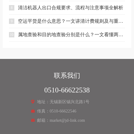
清洁机器人出口合规要求、流程与注意事项全解析
8
空运平货是什么意思？一文讲清计费规则及与重货、泡货的区别
9
属地查验和目的地查验分别是什么？一文看懂两者区别
10
联系我们
0510-66622538
地址：无锡新区锡兴北路1号
传真：0510-66622546
邮箱：market@jd-link.com