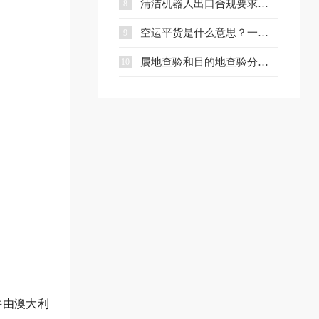
清洁机器人出口合规要求、流程与注意事项全解析
8
空运平货是什么意思？一文讲清计费规则及与重货、泡货的区别
9
属地查验和目的地查验分别是什么？一文看懂两者区别
10
，并由澳大利