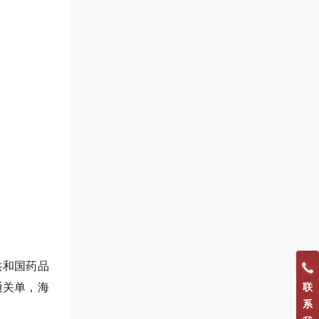
共和国药品
通关单，海
联
系