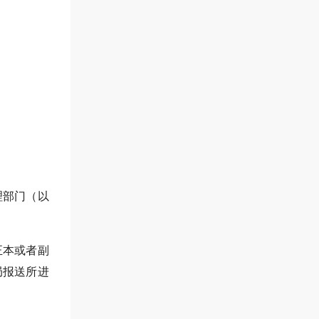
理部门（以
正本或者副
局报送所进