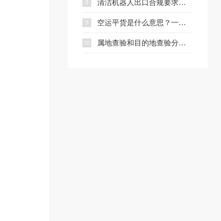
清洁机器人出口合规要求、流程与注意事项全解析
8
空运平货是什么意思？一文讲清计费规则及与重货、泡货的区别
9
属地查验和目的地查验分别是什么？一文看懂两者区别
10