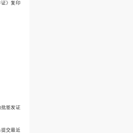
许证》复印
的批签发证
当提交最近