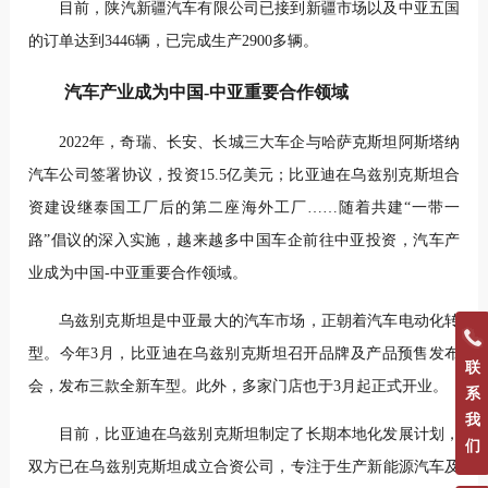
目前，陕汽新疆汽车有限公司已接到新疆市场以及中亚五国
的订单达到3446辆，已完成生产2900多辆。
汽车产业成为中国-中亚重要合作领域
2022年，奇瑞、长安、长城三大车企与哈萨克斯坦阿斯塔纳
汽车公司签署协议，投资15.5亿美元；比亚迪在乌兹别克斯坦合
资建设继泰国工厂后的第二座海外工厂……随着共建“一带一
路”倡议的深入实施，越来越多中国车企前往中亚投资，汽车产
业成为中国-中亚重要合作领域。
乌兹别克斯坦是中亚最大的汽车市场，正朝着汽车电动化转
型。今年3月，比亚迪在乌兹别克斯坦召开品牌及产品预售发布
联
会，发布三款全新车型。此外，多家门店也于3月起正式开业。
系
我
目前，比亚迪在乌兹别克斯坦制定了长期本地化发展计划，
们
双方已在乌兹别克斯坦成立合资公司，专注于生产新能源汽车及