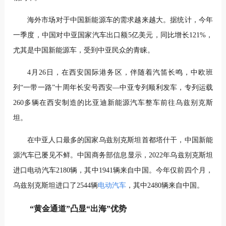
海外市场对于中国新能源车的需求越来越大。据统计，今年
一季度，中国对中亚国家汽车出口额5亿美元，同比增长121%，
尤其是中国新能源车，受到中亚民众的青睐。
4月26日，在西安国际港务区，伴随着汽笛长鸣，中欧班
列“一带一路”十周年长安号西安—中亚专列顺利发车，专列运载
260多辆在西安制造的比亚迪新能源汽车整车前往乌兹别克斯
坦。
在中亚人口最多的国家乌兹别克斯坦首都塔什干，中国新能
源汽车已屡见不鲜。中国商务部信息显示，2022年乌兹别克斯坦
进口电动汽车2180辆，其中1941辆来自中国。今年仅前四个月，
乌兹别克斯坦进口了2544辆
电动汽车
，其中2480辆来自中国。
“黄金通道”凸显“出海”优势