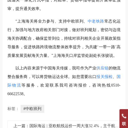
国通关一体化方式申报，对舱单、货物申报等提前开展单证预
审，提升通关效率。
“上海海关将全力参与、支持中欧班列、
中老铁路
常态化运
行，加强与地方政府相关部门对接，做好班列规划，密切与边境
海关协调配合，确保监管到位，持续对班列相关企业开展政策指
导服务，促进铁路跨境物流整体效率提升，为共建‘一带一路’高
质量发展贡献海关力量。”上海海关口岸监管处副处长张骏说。
以上内容来源于中国海关传媒，我司作为产业
供应链
的物流
整合服务商，可以将货物运达全球。如您需要出口
报关报检
、
国
际物流
等服务，欢迎联系我司咨询报价，咨询热线0510-
66622538。
标签：
#中欧班列
联
上一篇：国际海运 | 亚欧航线运价一周大涨32.4%，主干航线运价全面回升