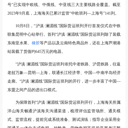
号”已实现中欧线、中俄线、中亚线三大主要线路全覆盖。截至
2023年9月底，上海海关已累计监管“中欧班列—上海号”141列。
10月8日，“沪滇·澜湄线”国际货运班列开行首发仪式在中铁
联集昆明中心站举行。首列“沪滇·澜湄线”国际货运班列除了装载
东南亚水果、
橡胶
等产品以及云南特色商品外，还在上海芦潮港
站装载了货值约645万元的电器。
“沪滇·澜湄线”国际货运班列依托中老铁路、沪昆铁路，往返
老挝万象—昆明—上海，联通长江经济带、中国—中南半岛经济
走廊。“沪滇·澜湄线”国际货运班列的开行，进一步丰富了中国—
东盟之间产品的进出口模式。
为保障首列“沪滇·澜湄线”国际货运班列开行，上海海关所属
洋山海关畅通沪滇海关沟通渠道，梳理评估监管场所、通关模
式、监管流程，提前完成系统准备、测试演练；指导企业采用全