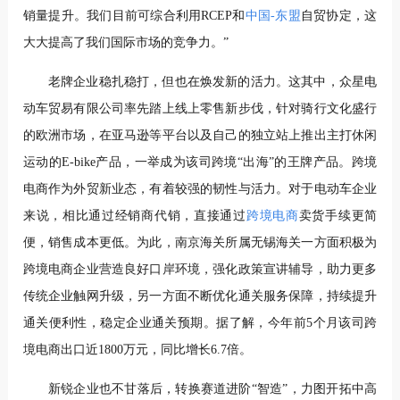
销量提升。我们目前可综合利用RCEP和
中国-东盟
自贸协定，这
大大提高了我们国际市场的竞争力。”
老牌企业稳扎稳打，但也在焕发新的活力。这其中，众星电
动车贸易有限公司率先踏上线上零售新步伐，针对骑行文化盛行
的欧洲市场，在亚马逊等平台以及自己的独立站上推出主打休闲
运动的E-bike产品，一举成为该司跨境“出海”的王牌产品。跨境
电商作为外贸新业态，有着较强的韧性与活力。对于电动车企业
来说，相比通过经销商代销，直接通过
跨境电商
卖货手续更简
便，销售成本更低。为此，南京海关所属无锡海关一方面积极为
跨境电商企业营造良好口岸环境，强化政策宣讲辅导，助力更多
传统企业触网升级，另一方面不断优化通关服务保障，持续提升
通关便利性，稳定企业通关预期。据了解，今年前5个月该司跨
境电商出口近1800万元，同比增长6.7倍。
新锐企业也不甘落后，转换赛道进阶“智造”，力图开拓中高