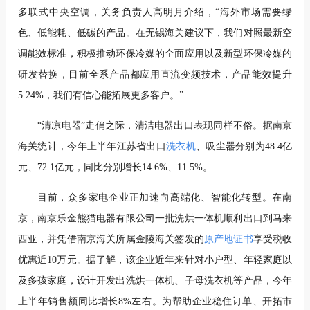
多联式中央空调，关务负责人高明月介绍，“海外市场需要绿
色、低能耗、低碳的产品。在无锡海关建议下，我们对照最新空
调能效标准，积极推动环保冷媒的全面应用以及新型环保冷媒的
研发替换，目前全系产品都应用直流变频技术，产品能效提升
5.24%，我们有信心能拓展更多客户。”
“清凉电器”走俏之际，清洁电器出口表现同样不俗。据南京
海关统计，今年上半年江苏省出口
洗衣机
、吸尘器分别为48.4亿
元、72.1亿元，同比分别增长14.6%、11.5%。
目前，众多家电企业正加速向高端化、智能化转型。在南
京，南京乐金熊猫电器有限公司一批洗烘一体机顺利出口到马来
西亚，并凭借南京海关所属金陵海关签发的
原产地证书
享受税收
优惠近10万元。据了解，该企业近年来针对小户型、年轻家庭以
及多孩家庭，设计开发出洗烘一体机、子母洗衣机等产品，今年
上半年销售额同比增长8%左右。为帮助企业稳住订单、开拓市