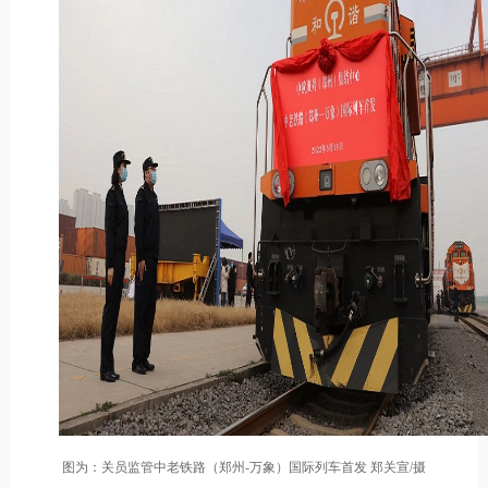
图为：关员监管中老铁路（郑州-万象）国际列车首发 郑关宣/摄