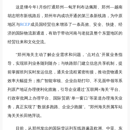
这是继今年1月份打通郑州—匈牙利布达佩斯、郑州—越南
胡志明市新线路后，郑州年内成功开通的第三条新线路，为中原
地区与
RCEP
成员国经贸往来增添了一条高效、安全、快捷、经
济的国际物流新通道，有助于带动河南与老挝及整个东盟地区的
经贸往来和文化交流。
“郑州海关主动了解企业需求和问题，‘点对点’开展业务指
导，实现班列业务随到随办；与铁路部门建立信息共享机制，提
前掌握班列实时发运信息，通关全流程紧密衔接，推动货物通关
效率大幅提升；推广智能审核、企业自助打印、不见面申领等系
列原产地证办理便利化措施，引导企业通过‘互联网+海关’平台、
行政审批网上办理平台、国际贸易‘单一窗口’等渠道办理海关业
务，真正实现了‘数据多跑路、企业少跑腿’。”郑州海关所属车站
海关关长田艳萍说。
目前，从郑州发出的国际货运列车线路遍及欧洲、中亚、东