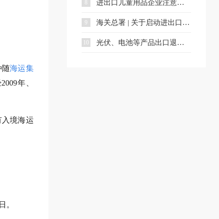
进出口儿童用品企业注意：中国国家标准发布
8
海关总署 | 关于启动进出口货物海铁、水水多式联运业务模式试点相关事项的公告
9
光伏、电池等产品出口退税调整，4月1日起执行（附详细清单）
10
种随
海运集
009年、
有入境海运
日。