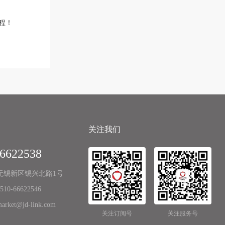
程！
关注我们
66622538
无锡新区锡兴北路1号
0-66622546
ket@jd-link.com
关注订阅号
关注服务号