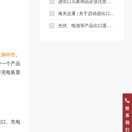
进出口儿童用品企业注意：中国国家标准发布
8
海关总署 | 关于启动进出口货物海铁、水水多式联运业务模式试点相关事项的公告
9
光伏、电池等产品出口退税调整，4月1日起执行（附详细清单）
10
互操作性
。
中一个产品
容充电装置
联
系
接口、充电
我
们