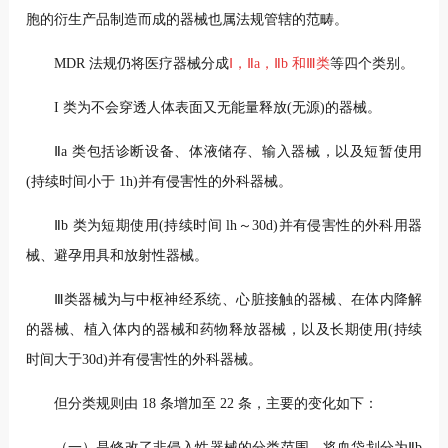
胞的衍生产品制造而成的器械也属法规管辖的范畴。
MDR 法规仍将医疗器械分成
Ⅰ，Ⅱa，Ⅱb 和Ⅲ类
等四个类别。
I 类为不会穿透人体表面又无能量释放(无源)的器械。
Ⅱa 类包括诊断设备、体液储存、输入器械，以及短暂使用
(持续时间小于 1h)并有侵害性的外科器械。
Ⅱb 类为短期使用(持续时间 lh～30d)并有侵害性的外科用器
械、避孕用具和放射性器械。
Ⅲ类器械为与中枢神经系统、心脏接触的器械、在体内降解
的器械、植入体内的器械和药物释放器械，以及长期使用(持续
时间大于30d)并有侵害性的外科器械。
但分类规则由 18 条增加至 22 条，主要的变化如下：
（一）是修改了非侵入性器械的分类范围，将血袋划分为Ⅱb