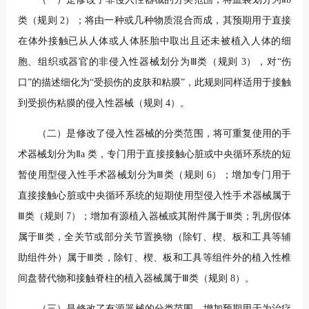
类（规则 2）；将由一种或几种物质混合而成，其预期用于直接
在体外接触已从人体或人体胚胎中取出且还未被植入人体的细
胞、组织或器官的非侵入性器械划分为Ⅲ类（规则 3），对“伤
口”的描述细化为“受损伤的皮肤和粘膜”，此规则同样适用于接触
到受损伤粘膜的侵入性器械（规则 4）。
（二）是修改了侵入性器械的分类范围，将可重复使用的手
术器械划分为Ⅱa 类，专门用于直接接触心脏或中央循环系统的短
暂使用型侵入性手术器械划分为Ⅲ类（规则 6）；增加专门用于
直接接触心脏或中央循环系统的短期使用型侵入性手术器械属于
Ⅲ类（规则 7）；增加有源植入器械或其附件属于Ⅲ类；乳房假体
属于Ⅲ类，全关节或部分关节置换物（除钉、楔、板和工具等辅
助组件外）属于Ⅲ类，除钉、楔、板和工具等组件外的植入性椎
间盘替代物和接触脊柱的植入器械属于Ⅲ类（规则 8）。
（三）是修改了有源器械的分类范围，增加预期用于为治疗