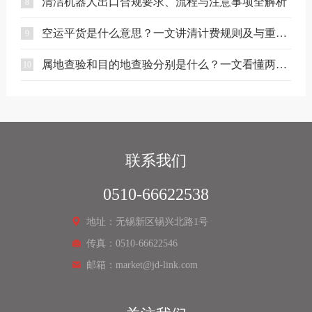
清洁机器人出口合规要求、流程与注意事项全解析
8
空运平货是什么意思？一文讲清计费规则及与重货、泡货的区别
9
属地查验和目的地查验分别是什么？一文看懂两者区别
10
联系我们
0510-66622538
地址：无锡新区锡兴北路1号
传真：0510-66622546
邮箱：market@jd-link.com