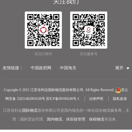
关注我们
关注订阅号
关注服务号
友情链接：
中国政府网
中国海关
展开
国家市场监督管理总局
国家税务总局
国际物流公司
无锡保税仓储物流
无锡海运代理
无锡仓储服务公司
Copyright © 2021 江苏佳利达国际物流股份有限公司. All Rights Reserved.
苏公
无锡航空货运
医疗器械第三方仓储
网安备 32021402001638号
苏ICP备09100248号-1
法律声明
隐私政策
冷链物流
无锡报关公司
国内货运物流
江苏佳利达
国际物流
中越物流专线
股份有限公司是国内领先的一体化综合物流服务商，主
中欧铁路货运
营：国际货运代理、
国内物流
、
供应链管理
、
保税物流
等业务。