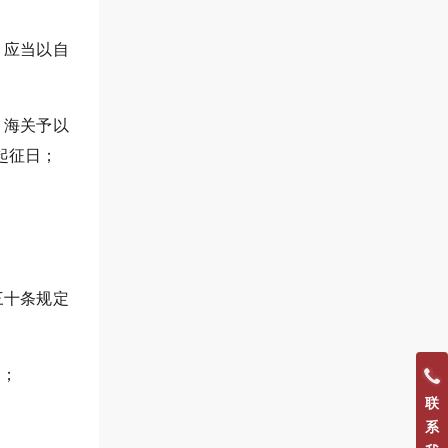
，应当以自
，海关予以
起征日；
三十条规定
的；
联
系