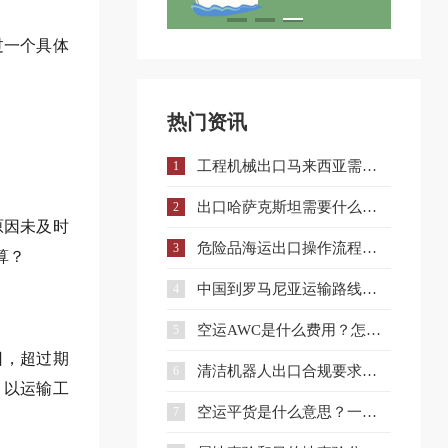
过一个具体
热门资讯
工程机械出口马来西亚需要什么手续和证件？
1
出口哈萨克斯坦需要什么认证？一文详解核心准入要求
2
原因未及时
危险品海运出口操作流程与注意事项全解析
3
算？
中国到罗马尼亚运输路线详解与企业选择策略
4
空运AWC是什么费用？怎么收？和AWA有什么区别？
5
日，超过期
清洁机器人出口合规要求、流程与注意事项全解析
6
，以运输工
空运平货是什么意思？一文讲清计费规则及与重货、泡货的区别
7