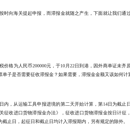
按时向海关提起申报，而滞报金就随之产生，下面就让我们通
格为人民币200000元，于10月22日到港，因外商单证未齐
这票单子是否需要征收滞报金？如果需要，滞报金金额又该如何计
4日内，从运输工具申报进境的第二天开始计算，第14日为截止
关征收进口货物滞报金办法》，征收进口货物滞报金按日计征
日为截止日，起征日和截止日均计入滞报期内，另有规定的除外。