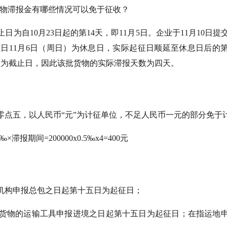
日为自10月23日起的第14天，即11月5日。企业于11月10日提
日11月6日（周日）为休息日，实际起征日顺延至休息日后的
0日为截止日，因此该批货物的实际滞报天数为四天。
零点五，以人民币“元”为计征单位，不足人民币一元的部分免于
5‰×滞报期间
=200000x0.5‰x4=400元
机构申报总包之日起第十五日为起征日；
货物的运输工具申报进境之日起第十五日为起征日；在指运地