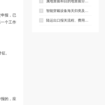
属地查验和目的地查验分别是什么？一文看懂两者区别
8
智能穿戴设备海关归类及出口合规指南
9
交申报，已
陆运出口报关流程、费用及核心文件全解析
10
第一个工作
计征。
申报的，应