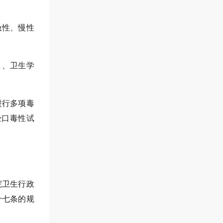
急性、慢性
）、卫生学
进行多项毒
经口毒性试
院卫生行政
十七条的规