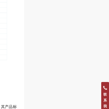
联
系
我
，其产品标