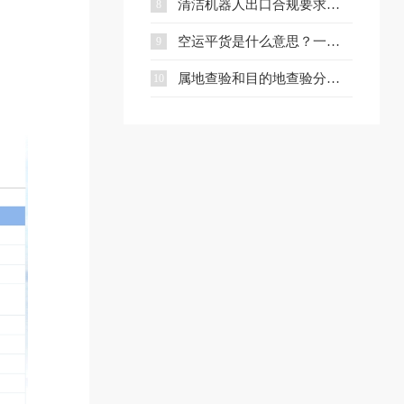
清洁机器人出口合规要求、流程与注意事项全解析
8
空运平货是什么意思？一文讲清计费规则及与重货、泡货的区别
9
属地查验和目的地查验分别是什么？一文看懂两者区别
10