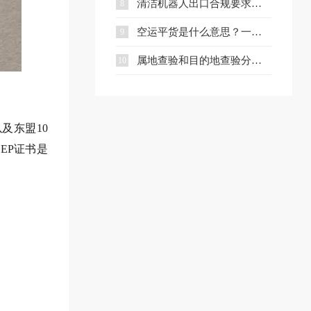
清洁机器人出口合规要求、流程与注意事项全解析
8
空运平货是什么意思？一文讲清计费规则及与重货、泡货的区别
9
属地查验和目的地查验分别是什么？一文看懂两者区别
10
及东盟10
EP证书是