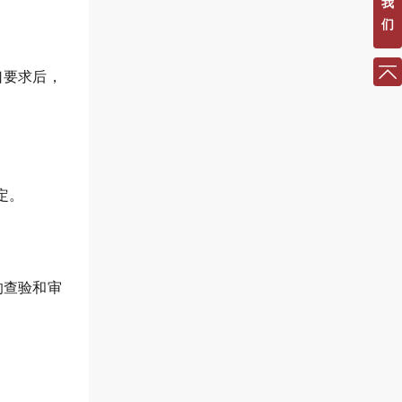
我
们
口要求后，
定。
的查验和审