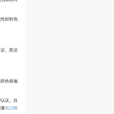
光性好的包
应证、禁忌
的防伪措施
P认证。目
需要
出口药