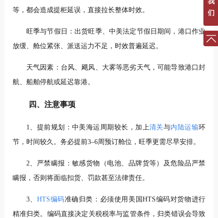
我
等，都会造成提柜延误，直接拉长整体时效。
们
旺季与节假日：出货旺季、中美法定节假日期间，港口作业
放缓、舱位紧张、派送运力不足，时效普遍延迟。
天气因素：台风、飓风、大雾等恶劣天气，可能导致港口封
航、船舶停航或延迟靠港。
四、注意事项
1、提前规划：中美海运周期较长，加上
清关
与
内陆运输
环
节，时间较久。务必提前3–6周预订舱位，旺季更需尽早安排。
2、严禁瞒报：敏感货物（电池、品牌货等）及危险品严禁
瞒报，否则将面临扣货、罚款甚至法律责任。
3、
HTS编码
准确归类：必须使用美国HTS编码对货物进行
精准归类。编码直接决定关税税率与监管条件，归类错误会导致