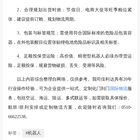
2、合理规划出货时效：节假日、电商大促等旺季舱位紧
张，建议提前订舱、规划物流周期。
3、包装与标签规范：需使用符合国际标准的危险品包装容
器，在外包装醒目位置张贴锂电池危险品标识及相关标签。
4、足额投保货运险：高价值、精密型机器人必须办理货运
险，足额投保，规避货物破损、丢失、受潮等风险。
以上内容综合整理自网络，仅供参考。
我司佳利达具有20年
行业操作经验，可为企业提供一站式、定制化门到门
国际物流
服
务，包括空运、海运、陆运、
多
式联运
等，如需获取具体报价、
航班/班列安排或定制物流方案，欢迎随时咨询我们：0510-
66622538。
标签：
#机器人