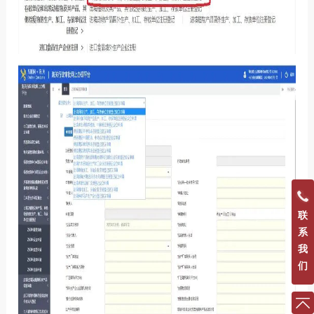
联
系
我
们