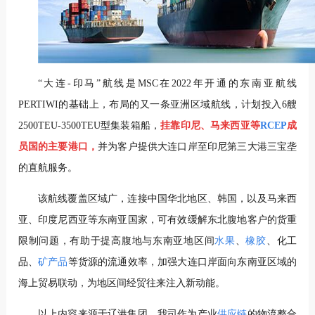
“大连-印马”航线是MSC在2022年开通的东南亚航线
PERTIWI的基础上，布局的又一条亚洲区域航线，计划投入6艘
2500TEU-3500TEU型集装箱船，
挂靠印尼、马来西亚等
RCEP
成
员国的主要港口，
并为客户提供大连口岸至印尼第三大港三宝垄
的直航服务。
该航线覆盖区域广，连接中国华北地区、韩国，以及马来西
亚、印度尼西亚等东南亚国家，可有效缓解东北腹地客户的货重
限制问题，有助于提高腹地与东南亚地区间
水果
、
橡胶
、化工
品、
矿产品
等货源的流通效率，加强大连口岸面向东南亚区域的
海上贸易联动，为地区间经贸往来注入新动能。
以上内容来源于辽港集团，我司作为产业
供应链
的物流整合