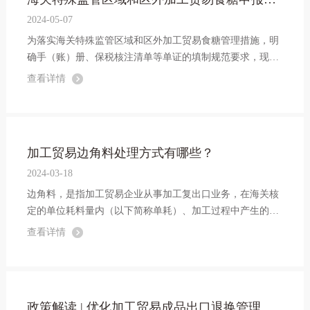
2024-05-07
为落实海关特殊监管区域和区外加工贸易食糖管理措施，明
确手（账）册、保税核注清单等单证的填制规范要求，现将
有关事项公告如下：
查看详情
加工贸易边角料处理方式有哪些？
2024-03-18
边角料，是指加工贸易企业从事加工复出口业务，在海关核
定的单位耗料量内（以下简称单耗）、加工过程中产生的、
无法再用于加工该合同项下出口制成品的数量合理的废、碎
查看详情
料及下脚料。本文为大家梳理一些加工贸易边角料的处理方
式，供各企业参考，希望能有所帮助...
政策解读 | 优化加工贸易成品出口退换管理