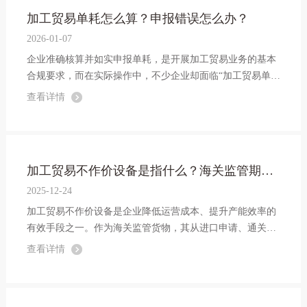
加工贸易单耗怎么算？申报错误怎么办？
2026-01-07
企业准确核算并如实申报单耗，是开展加工贸易业务的基本
合规要求，而在实际操作中，不少企业却面临“加工贸易单耗
怎么算？”“申报错误怎么办？”的困惑。本文结合典型案例，
查看详情
深入剖析单耗核算规则、违规责任及纠错路径，为企业规范
加工贸易单耗申报管理提供参考。...
加工贸易不作价设备是指什么？海关监管期及相关要点详解
2025-12-24
加工贸易不作价设备是企业降低运营成本、提升产能效率的
有效手段之一。作为海关监管货物，其从进口申请、通关放
行到后续使用与处置，均有明确的监管规定和操作要求。以
查看详情
下将从核心定义、申请条件、办理流程及注意事项等方面进
行详细说明。