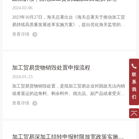
2024-02-06
2023年10月27日，海关总署出台《海关总署关于推动加工贸
易持续高质量发展改革实施方案》，提出优化海关监管的三
方面16条具体改革措施。其中之一便是优化加工贸易成品出
查看详情
口退换管理：对实施账册管理的企业，因出口成品品质、规
格或其他原因无法在同一核销周期...
加工贸易货物销毁处置申报流程
联
2024-01-23
系
加工贸易货物销毁处置，是指加工贸易企业对因故无法内销
我
或者退运的边角料、剩余料件、残次品、副产品或者受灾保
们
税货物，向海关申报，委托具有法定资质的单位，采取焚
查看详情
烧、填埋和用其他无害化方式，改变货物物理、化学和生物
等特性的处置活动。销毁处置如何申报？...
加工贸易深加工结转申报时限放宽政策实施了！