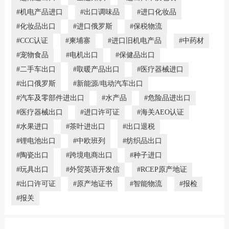
#机电产品进口
#出口调味品
#进口化妆品
#化妆品出口
#进口俄罗斯
#保税物流
#CCC认证
#柬埔寨
#进口旧机电产品
#中药材
#宠物食品
#电机出口
#保健品出口
#二手车出口
#取暖产品出口
#医疗器械进口
#出口俄罗斯
#新能源/电动汽车出口
#汽车及零部件进出口
#水产品
#危险品进出口
#医疗器械出口
#进口许可证
#海关AEO认证
#水果进口
#茶叶进出口
#出口退税
#锂电池出口
#中欧班列
#纺织品出口
#陶瓷出口
#跨境电商出口
#种子进口
#玩具出口
#外贸英语开发信
#RCEP原产地证
#出口许可证
#原产地证书
#智能物流
#报检
#报关