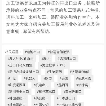
加工贸易是以加工为特征的再出口业务，按照所
承接的业务特点不同，常见的加工贸易方式包括:
进料加工、来料加工、装配业务和协作生产‍。本
文将为大家介绍有关加工贸易的业务流程以及注
意事项，希望有所帮助。
相关话题：
#电池出口
#智慧仓储物流
#澳大利亚/新西兰
#海运
#德国进出口
#进出口马来西亚
#海运提单（B/L）
#新旧农机设备进出口
#生物医药
#太阳能/光伏
#印度
#机器人
#欧盟
#美国
#贸易术语
#印度尼西亚
#机电出口
#墨西哥
#菲律宾
#家用电器出口
#摩托车出口
#泰国进出口
#韩国进出口
#药品出口
#日本进出口
#越南进出口
#空运知识
#进出口木质包装