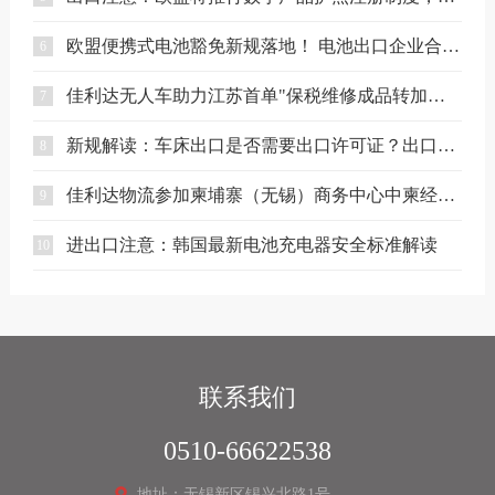
欧盟便携式电池豁免新规落地！ 电池出口企业合规要点解读
6
佳利达无人车助力江苏首单"保税维修成品转加工再出口"业务落地
7
新规解读：车床出口是否需要出口许可证？出口合规注意事项
8
佳利达物流参加柬埔寨（无锡）商务中心中柬经贸合作专题座谈会
9
进出口注意：韩国最新电池充电器安全标准解读
10
联系我们
0510-66622538
地址：无锡新区锡兴北路1号