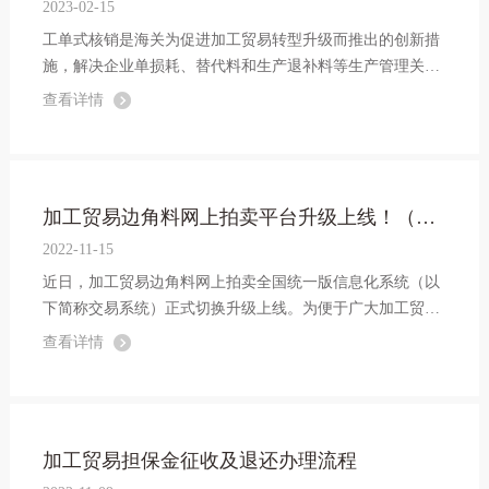
2023-02-15
工单式核销是海关为促进加工贸易转型升级而推出的创新措
施，解决企业单损耗、替代料和生产退补料等生产管理关系
复杂及料号、产品版本号数量较多难以准确申报单耗的问
查看详情
题，对企业提升核销便利性、缩短核销时间、降低管理成本
具有重要作用。
加工贸易边角料网上拍卖平台升级上线！（附详细操作流程）
2022-11-15
近日，加工贸易边角料网上拍卖全国统一版信息化系统（以
下简称交易系统）正式切换升级上线。为便于广大加工贸易
企业更快适应新交易系统，现梳理相关概念、主要流程和注
查看详情
意事项如下。
加工贸易担保金征收及退还办理流程