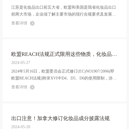
江苏是化妆品出口前五大省，欧盟和美国是我省化妆品出口
前两大市场，企业须了解主要市场的现行合规要求及发展趋
势，提升竞争优势，以适应国际市场的需求。那么化妆品出
查看详情
口欧美需要哪些认证？本文详细讲解，供出口企业参考。
欧盟REACH法规正式限用这些物质，化妆品行业将受影响！
2024-05-27
2024年5月16日，欧盟委员会正式修订(EC)NO1907/2006(即
欧盟REACH法规)附录XVI中D4、D5、D6的使用限制，涉及
化妆品、医药、干洗等行业。在此提醒企业，欧盟对上述3
查看详情
种物质的限用，预计会对有机硅类产品或含有有机硅类的产
品产生影响。企业应及时关注法规动态，调...
出口注意！加拿大修订化妆品成分披露法规
2024-05-20