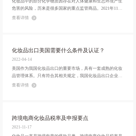
化妆品中的部分化学物质因存在对人体健康和生态环境产生
危害的风险，历来是很多国家的重点监管商品。2021年11月
3日，欧盟委员会发布（EU）2021/1902号修订案，就吡硫鎓
查看详情
锌（ZPT）等即将生效的CMR物质（三致物质：致癌、致突
变、致畸），对欧盟化妆品法规（EC） No 12...
化妆品出口美国需要什么条件及认证？
2022-04-14
美国作为我国化妆品出口的重要市场，具有一套成熟的化妆
品管理体系。只有符合其相关规定，我国化妆品出口企业的
产品才能顺利进入美国市场。今天就和大家分享一下化妆品
查看详情
出口美国需要什么条件及认证？美国对于化妆品的监管模
式，了解美国对于化妆品有哪些要...
跨境电商化妆品税率及申报要点
2021-11-17