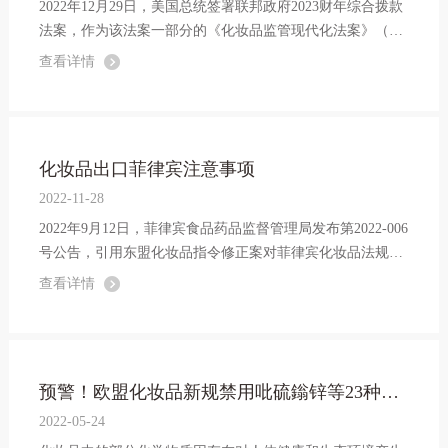
2022年12月29日，美国总统签署联邦政府2023财年综合拨款
法案，作为该法案一部分的《化妆品监管现代化法案》（M
CRA）对《联邦食品、药品和化妆品法》（FDCA）第六章
查看详情
进行了大幅度的修订。
化妆品出口菲律宾注意事项
2022-11-28
2022年9月12日，菲律宾食品药品监督管理局发布第2022-006
号公告，引用东盟化妆品指令修正案对菲律宾化妆品法规进
行修订。菲律宾化妆品法规的调整，将对化妆品出口菲律宾
查看详情
造成一定影响。出口企业应加强对菲律宾新旧化妆品法规的
比对研究，及时采取措施。
预警！欧盟化妆品新规禁用吡硫鎓锌等23种物质，已于3月1日实施
2022-05-24