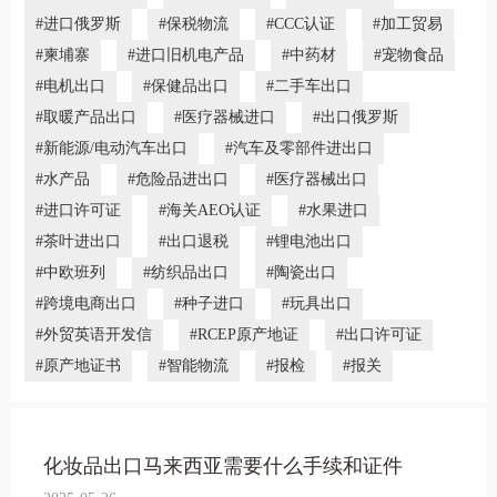
#进口俄罗斯
#保税物流
#CCC认证
#加工贸易
#柬埔寨
#进口旧机电产品
#中药材
#宠物食品
#电机出口
#保健品出口
#二手车出口
#取暖产品出口
#医疗器械进口
#出口俄罗斯
#新能源/电动汽车出口
#汽车及零部件进出口
#水产品
#危险品进出口
#医疗器械出口
#进口许可证
#海关AEO认证
#水果进口
#茶叶进出口
#出口退税
#锂电池出口
#中欧班列
#纺织品出口
#陶瓷出口
#跨境电商出口
#种子进口
#玩具出口
#外贸英语开发信
#RCEP原产地证
#出口许可证
#原产地证书
#智能物流
#报检
#报关
化妆品出口马来西亚需要什么手续和证件