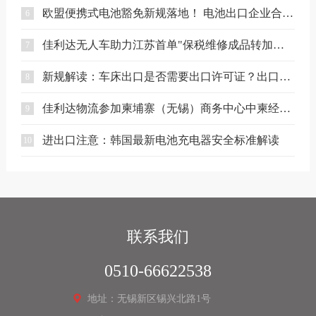
欧盟便携式电池豁免新规落地！ 电池出口企业合规要点解读
6
佳利达无人车助力江苏首单"保税维修成品转加工再出口"业务落地
7
新规解读：车床出口是否需要出口许可证？出口合规注意事项
8
佳利达物流参加柬埔寨（无锡）商务中心中柬经贸合作专题座谈会
9
进出口注意：韩国最新电池充电器安全标准解读
10
联系我们
0510-66622538
地址：无锡新区锡兴北路1号