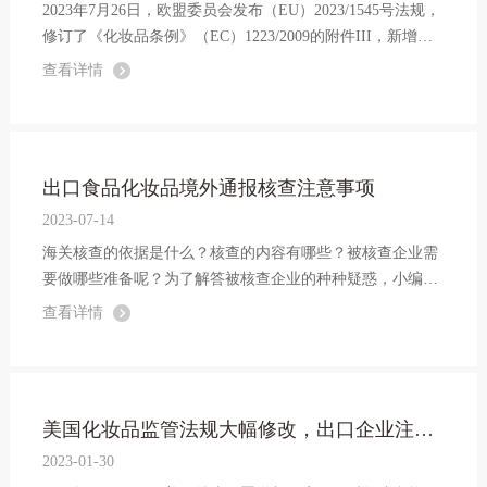
2023年7月26日，欧盟委员会发布（EU）2023/1545号法规，
修订了《化妆品条例》（EC）1223/2009的附件III，新增了5
6种香料过敏源。主要替换了附件III条目45、46、70、73、8
查看详情
6、88、109、114、122、124、131、133、154、157、175、
196和324，删除条目125、126、158、160-163、165、167
和...
出口食品化妆品境外通报核查注意事项
2023-07-14
海关核查的依据是什么？核查的内容有哪些？被核查企业需
要做哪些准备呢？为了解答被核查企业的种种疑惑，小编制
作了“海关核查 你问我答”系列，对不同类别的核查事项进行
查看详情
逐一解读，帮助企业提高合规管理水平，更好开展各项进出
口业务。
美国化妆品监管法规大幅修改，出口企业注意！
2023-01-30