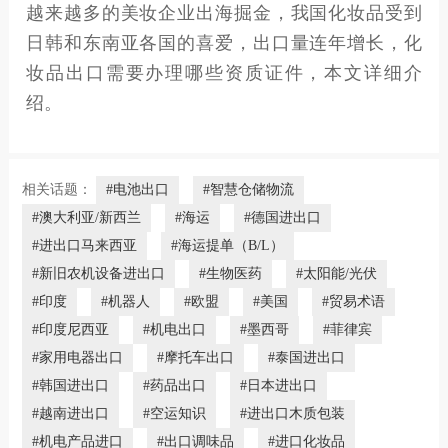
越来越多的美妆企业出海掘金，我国化妆品受到
日韩和东南亚各国的喜爱，出口量连年增长，化
妆品出口需要办理哪些资质证件，本文详细介
绍。
相关话题：
#电池出口
#智慧仓储物流
#澳大利亚/新西兰
#海运
#德国进出口
#进出口马来西亚
#海运提单（B/L）
#新旧农机设备进出口
#生物医药
#太阳能/光伏
#印度
#机器人
#欧盟
#美国
#贸易术语
#印度尼西亚
#机电出口
#墨西哥
#菲律宾
#家用电器出口
#摩托车出口
#泰国进出口
#韩国进出口
#药品出口
#日本进出口
#越南进出口
#空运知识
#进出口木质包装
#机电产品进口
#出口调味品
#进口化妆品